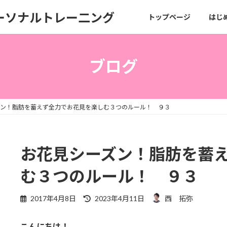
ーソナルトレー二ング
トップページ
はじ
ブログ
ズン！脂肪を蓄えず全力でお花見を楽しむ３つのルール！ ９３
お花見シーズン！脂肪を蓄
む３つのルール！ ９３
最
2017年4月8日
2023年4月11日
西 拓弥
終
更
こんにちは！
新