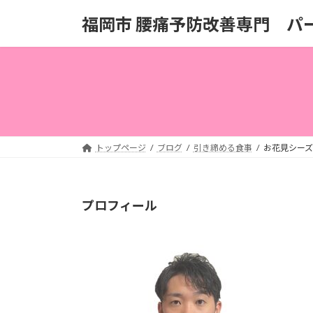
コ
ナ
福岡市 腰痛予防改善専門 パ
ン
ビ
テ
ゲ
ン
ー
ツ
シ
へ
ョ
ス
ン
キ
に
ッ
移
トップページ
ブログ
引き締める食事
お花見シー
プ
動
プロフィール